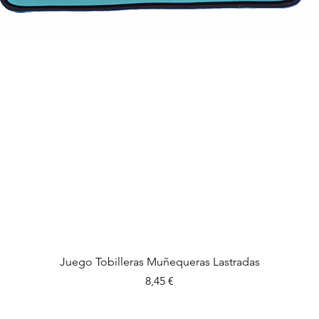
Vista rápida
Juego Tobilleras Muñequeras Lastradas
Precio
8,45 €