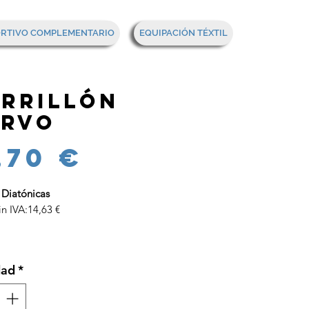
Mi cesta
ORTIVO COMPLEMENTARIO
EQUIPACIÓN TÉXTIL
rrillón
rvo
Precio
,70 €
 Diatónicas
in IVA:14,63 €
dad
*