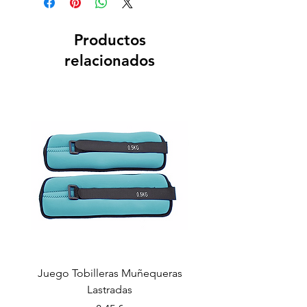
Productos
relacionados
Juego Tobilleras Muñequeras
Cuerda salto colectiv
Lastradas