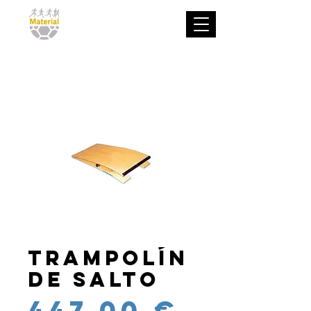
Trampolín
de salto
Precio
447,00 €