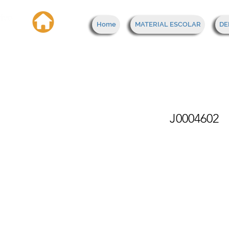
Home
MATERIAL ESCOLAR
DE
Carp
J0004602