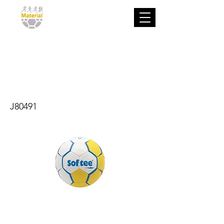
BALÓN
BALONMANO
FLASH ELITE
J80491