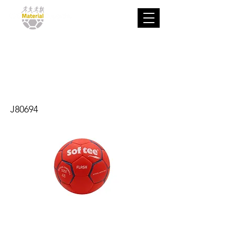
BALÓN
BALONMANO
SOFTEE FLASH
J80694