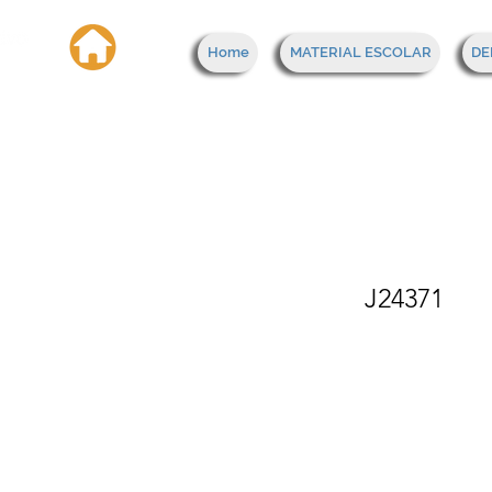
Home
MATERIAL ESCOLAR
DE
Carp
futb
J24371