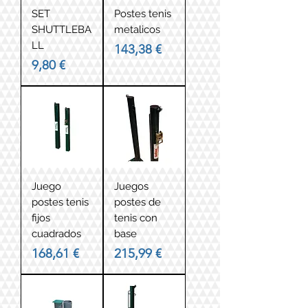
SET
Postes tenis
SHUTTLEBA
metalicos
LL
Precio
143,38 €
Precio
9,80 €
Juego
Juegos
postes tenis
postes de
fijos
tenis con
cuadrados
base
Precio
Precio
168,61 €
215,99 €