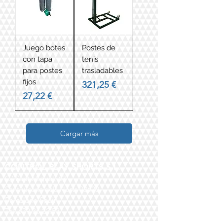
Juego botes
Postes de
con tapa
tenis
para postes
trasladables
fijos
Precio
321,25 €
Precio
27,22 €
Cargar más
CONTROL PLAY SPORTS S.L.
C/ Sant Miquel, 63
Sant Vicenç dels Horts 08620
Barcelona Spain
Tel.
639.36.22.53