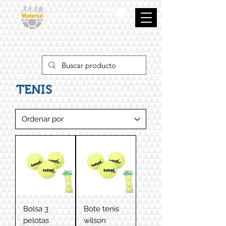
TENIS
Bolsa 3
Bote tenis
pelotas
wilson