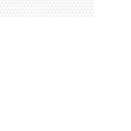
Horarios de oficina
Dilluns - Dijous: 9:00 a 13:00 y 15:00 a 19:00
Divendres: 9:00 a 13:00 y 15:00 a 18
:00
Tienes preguntas?
Envia un correo a :
pedidos@cpsmaterialdeportivo.com
O completa el siguiente formulario:
Submit