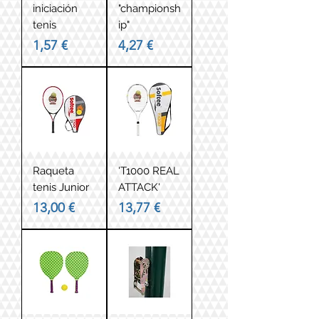
iniciación
"championsh
tenis
ip"
Precio
Precio
1,57 €
4,27 €
Raqueta
'T1000 REAL
tenis Junior
ATTACK'
Precio
Precio
13,00 €
13,77 €