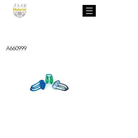
Tapón Nariz
A660999