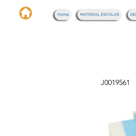
Home
MATERIAL ESCOLAR
DE
Cint
Juni
J0019561