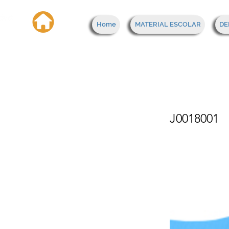
Home
MATERIAL ESCOLAR
DE
Cint
J0018001