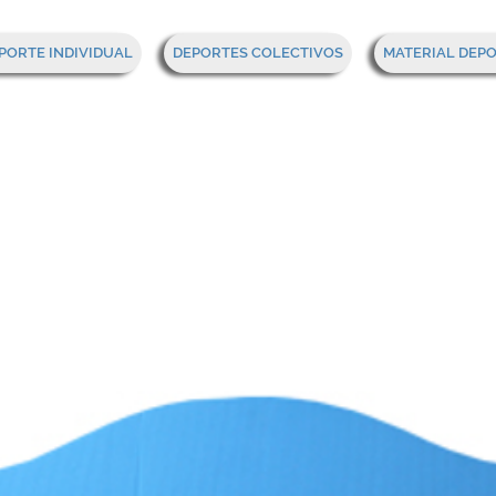
PORTE INDIVIDUAL
DEPORTES COLECTIVOS
MATERIAL DEP
urón aquaeróbic