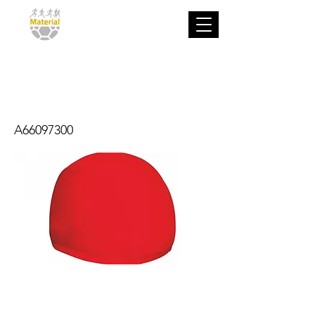
Gorro Natación
De Licra
A66097300