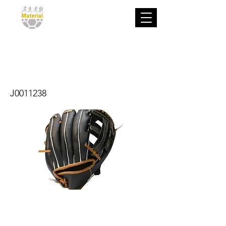
Guante de
Béisbol Junior
J0011238