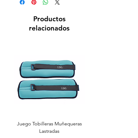
Productos
relacionados
Juego Tobilleras Muñequeras
Cuerda salto colectiv
Lastradas