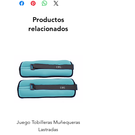
Productos
relacionados
Juego Tobilleras Muñequeras
Cuerda salto colectiv
Lastradas