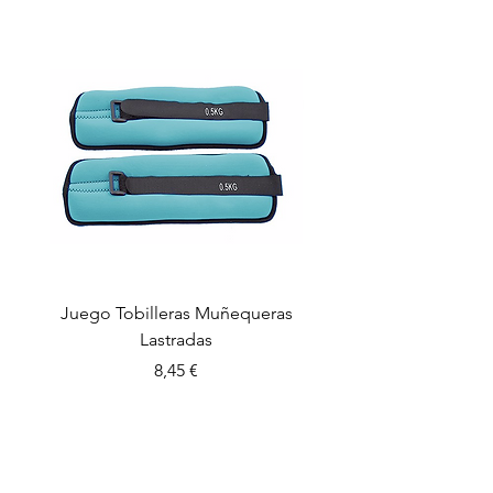
Juego Tobilleras Muñequeras
Cuerda salto colectiv
Lastradas
Precio
8,45 €
CONTROL PLAY SPORTS S.L.
C/ Sant Miquel, 63