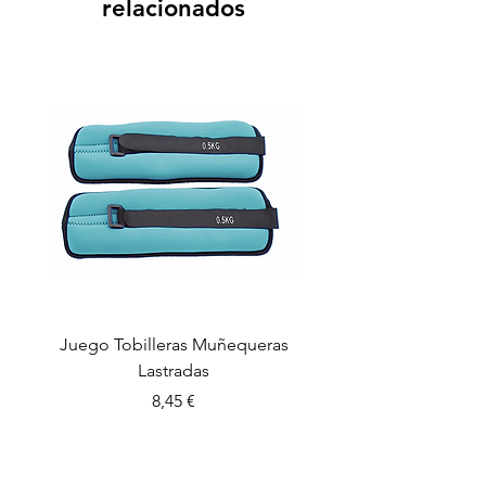
relacionados
Juego Tobilleras Muñequeras
Cuerda salto colectiv
Lastradas
Precio
8,45 €
CONTROL PLAY SPORTS S.L.