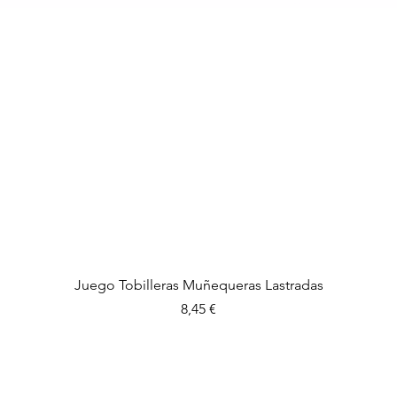
Vista rápida
Juego Tobilleras Muñequeras Lastradas
Precio
8,45 €
Tienes preguntas?
Envia un correo a :