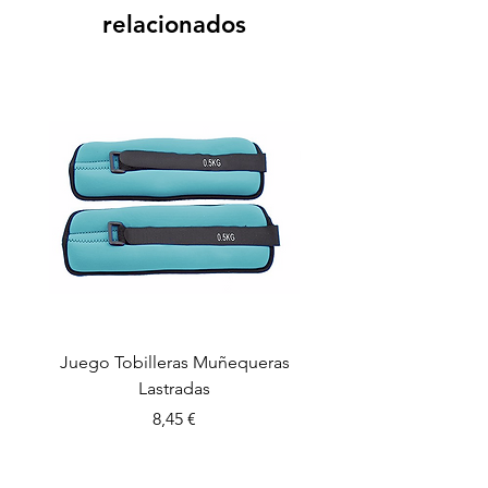
relacionados
Juego Tobilleras Muñequeras
Cuerda salto colectiv
Lastradas
Precio
8,45 €