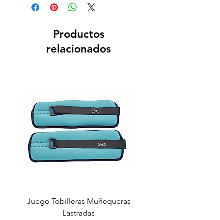
Productos
relacionados
Juego Tobilleras Muñequeras
Cuerda salto colectiv
Lastradas