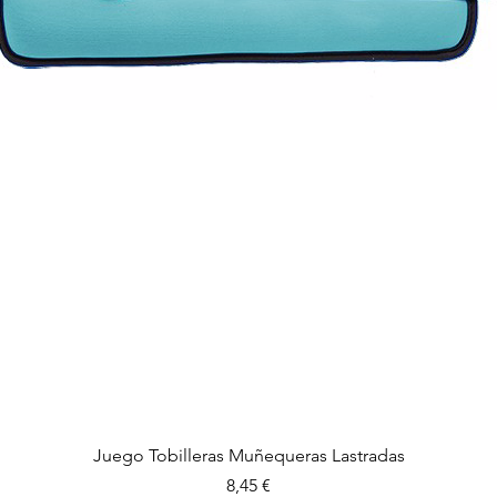
Vista rápida
Juego Tobilleras Muñequeras Lastradas
Precio
8,45 €