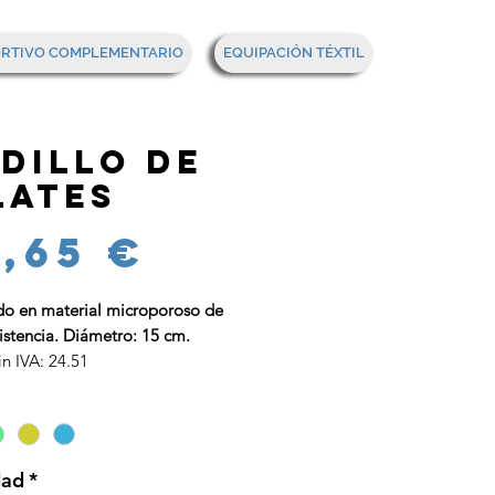
Mi cesta
ORTIVO COMPLEMENTARIO
EQUIPACIÓN TÉXTIL
dillo de
lates
Precio
,65 €
do en material microporoso de
istencia. Diámetro: 15 cm.
in IVA: 24.51
dad
*