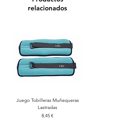
relacionados
Juego Tobilleras Muñequeras
Cuerda salto colectiv
Lastradas
Precio
8,45 €