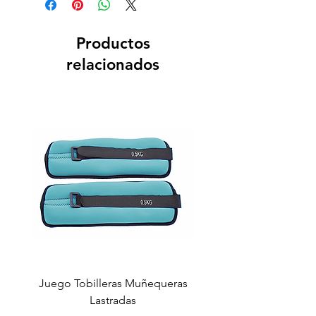
Productos
relacionados
Juego Tobilleras Muñequeras
Cuerda salto colectiv
Lastradas