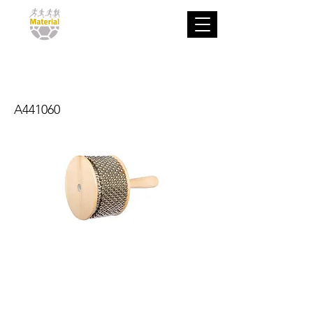
Cabasa
A441060