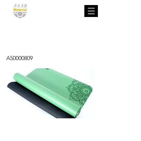
Esterilla
caucho natural
A50000809