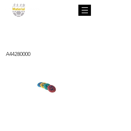
Disco Volador
Foam
A44280000