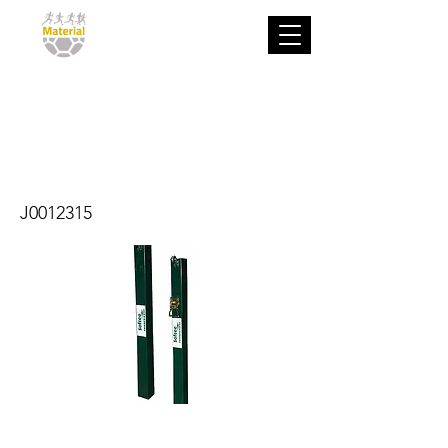
Juego postes
tenis fijos
cuadrados
J0012315