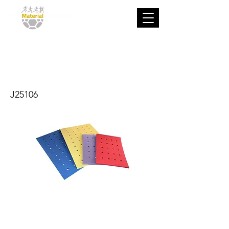
Tapiz con
agujeros
J25106