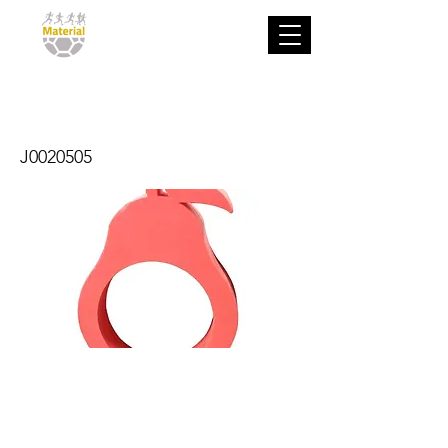
Tapiz pera
J0020505