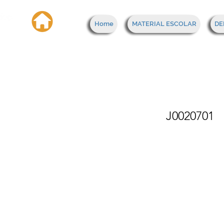
Home
MATERIAL ESCOLAR
DE
Tapi
J0020701