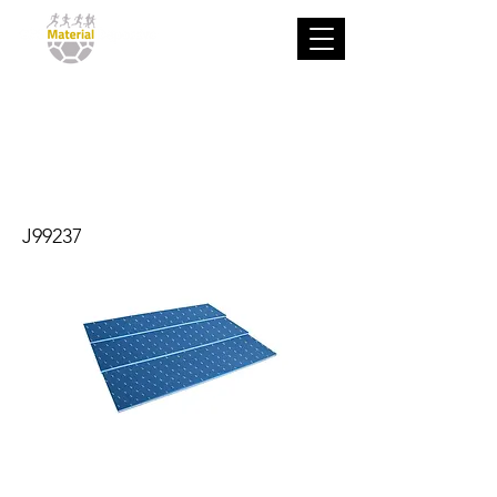
Tapiz
rectangular
pequeño
J99237