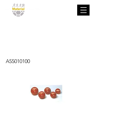
Balones
medicinales con
bote
A55010100