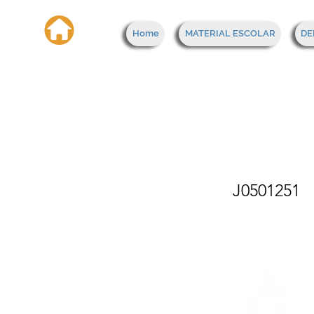
Home
MATERIAL ESCOLAR
DE
Bote
"cha
J0501251