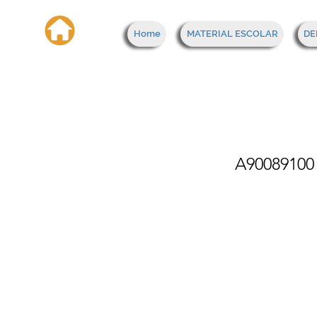
Home
MATERIAL ESCOLAR
DE
Carr
A90089100