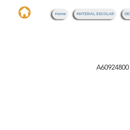
Home
MATERIAL ESCOLAR
DE
Cili
A60924800