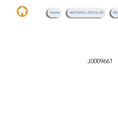
Home
MATERIAL ESCOLAR
DE
Plot
J0009661