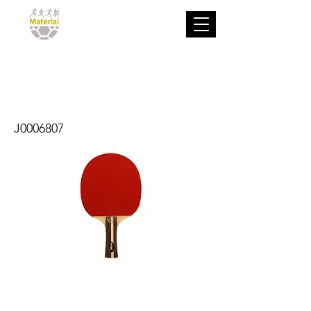
Raqueta de
tenis mesa P700
J0006807