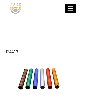
Testigo de
aluminio
antideslizante
J24413