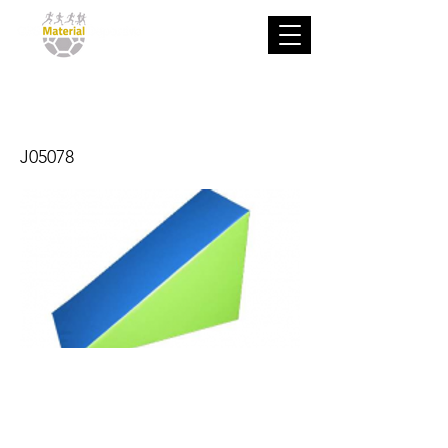
Triangulo
J05078