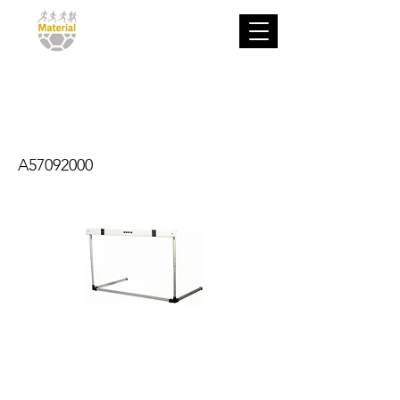
Valla de salto
regulable
A57092000