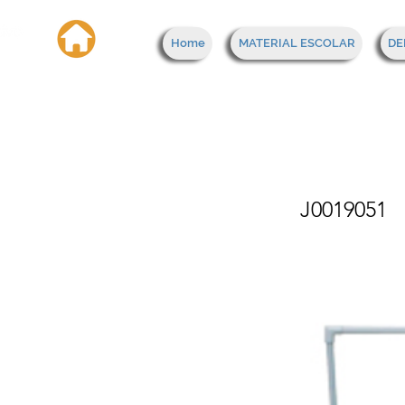
Home
MATERIAL ESCOLAR
DE
VOLE
J0019051