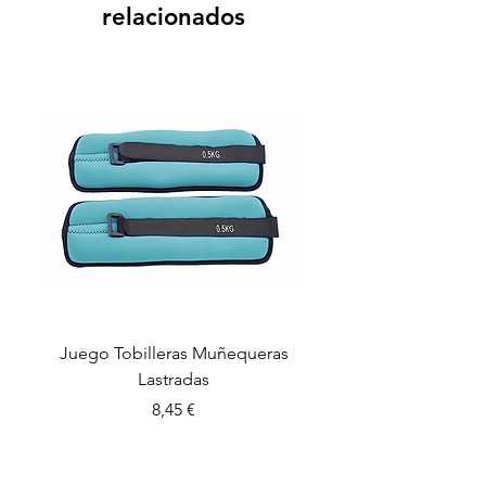
relacionados
Juego Tobilleras Muñequeras
Cuerda salto colectiv
Lastradas
Precio
8,45 €