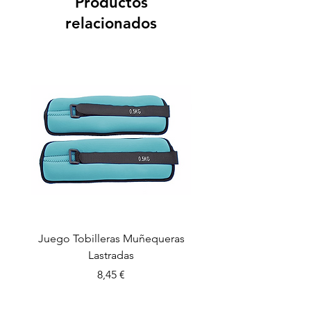
Productos
relacionados
Juego Tobilleras Muñequeras
Cuerda salto colectiv
Lastradas
Precio
8,45 €