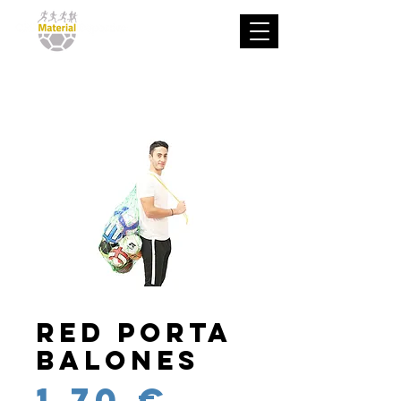
Red porta
balones
Precio
1,70 €