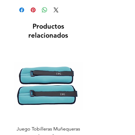
Productos
relacionados
Juego Tobilleras Muñequeras
Cuerda salto colectiv