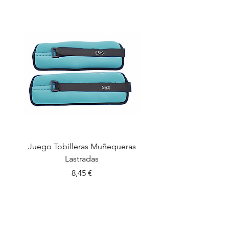
Juego Tobilleras Muñequeras
Cuerda salto colectiv
Lastradas
Precio
8,45 €
CONTROL PLAY SPORTS S.L.
C/ Sant Miquel, 63