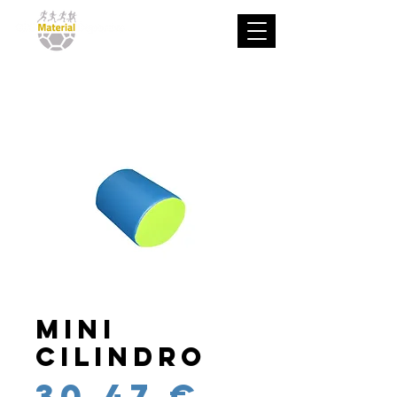
Mini
cilindro
Precio
30,47 €