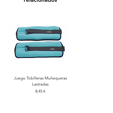
Juego Tobilleras Muñequeras
Cuerda salto colectiv
Lastradas
Precio
8,45 €
CONTROL PLAY SPORTS S.L.