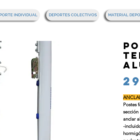
PORTE INDIVIDUAL
DEPORTES COLECTIVOS
MATERIAL DEP
Po
te
al
2
ANCLAR
Postes 
sección
anclar 
-inclui
hormigó