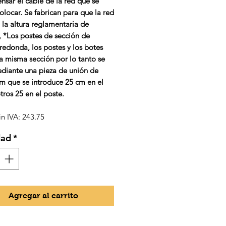
nsar el cable de la red que se
olocar. Se fabrican para que la red
 la altura reglamentaria de
, *Los postes de sección de
redonda, los postes y los botes
a misma sección por lo tanto se
diante una pieza de unión de
 que se introduce 25 cm en el
tros 25 en el poste.
in IVA: 243.75
dad
*
Agregar al carrito