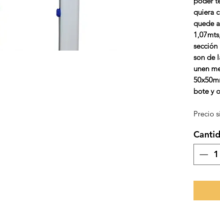
poder te
quiera c
quede a
1,07mts
sección 
son de l
unen me
50x50mm
bote y o
Precio s
Canti