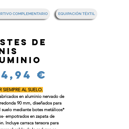
Mi cesta
ORTIVO COMPLEMENTARIO
EQUIPACIÓN TÉXTIL
stes de
nis
uminio
Precio
94,94 €
 SIEMPRE AL SUELO.
fabricados en aluminio nervado de
 redonda 90 mm, diseñados para
al suelo mediante botes metálicos*
dos- empotrados en zapata de
n. Incluye carraca tensora para