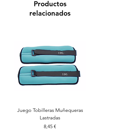
Productos
relacionados
Juego Tobilleras Muñequeras
Cuerda salto colectiv
Lastradas
Precio
8,45 €