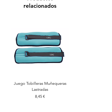
relacionados
Juego Tobilleras Muñequeras
Cuerda salto colectiv
Lastradas
Precio
8,45 €