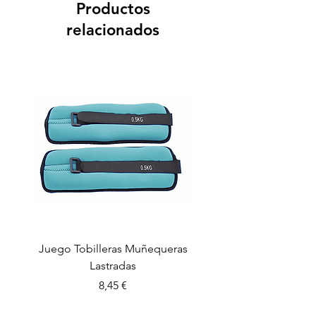
Productos
relacionados
Juego Tobilleras Muñequeras
Cuerda salto colectiv
Lastradas
Precio
8,45 €